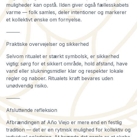
muligheder kan opstå. Ilden giver også fællesskabets
varme — folk samles, deler intentioner og markerer
et kollektivt ønske om fornyelse.
⸻
Praktiske overvejelser og sikkerhed
Selvom ritualet er stærkt symbolsk, er sikkerhed
vigtig: sørg for et sikkert område, hold afstand, have
vand eller slukningsmidler klar og respekter lokale
regler og naboer. Ritualets kraft bevares uden
unødvendig risiko.
⸻
Afsluttende refleksion
Afbrændingen af Año Viejo er mere end en festlig
tradition — det er en rytmisk mulighed for kollektiv og
individuel opladning. At brænde det gamle er at skabe