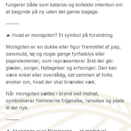
fungerer både som katarsis og kollektiv intention om
at begynde på ny uden det gamle bagage.
⸻
🔥 Hvad er monigoten? Et symbol på forandring
Monigoten er en dukke eller figur fremstillet af pap,
savsmuld, tøj og nogle gange fyrfadslys eller
papirelementer, som repræsenterer året der gik:
glæder, sorger, fejltagelser og erfaringer. Den kan
være enkel eller overdådig, sat sammen af folks
ønsker om, hvad der skal brændes væk.
Når monigoten sættes i brand ved midnat,
symboliserer flammerne frigørelse, renselse og plads
til det nye.
⸻
🔥 At springe over flammerne — et modritual