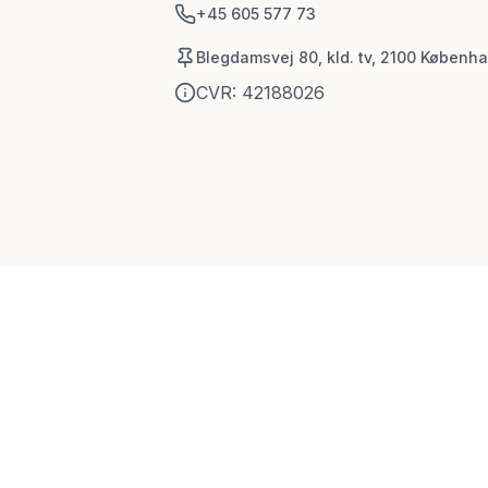
+45 605 577 73
Blegdamsvej 80, kld. tv, 2100 Københ
CVR:
42188026